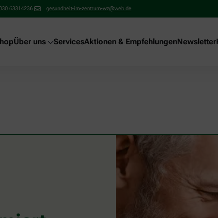
030 63314236
gesundheit-im-zentrum-wz@web.de
shop
Über uns
Services
Aktionen & Empfehlungen
Newsletter