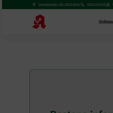
Semmelweisstr. 100
,
12524
Berlin
030 671974 28
Online