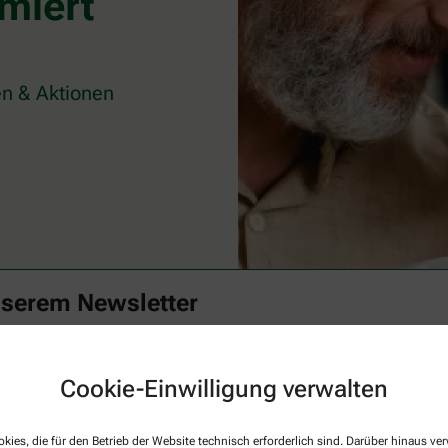
miert
n & Aktionen
nserem Newsletter
Familie mit spannenden Themen rund um Ihre Gesundheit begeistern. Verp
t mit unserem Newsletter.
Cookie-Einwilligung verwalten
Aktuelle
kies, die für den Betrieb der Website technisch erforderlich sind. Darüber hinaus v