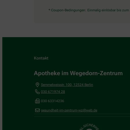
* Coupon-Bedingungen: Einmalig einlösbar bis zum 3
Kontakt
Apotheke im Wegedorn-Zentrum
Semmelweisstr. 100
,
12524
Berlin
030 671974 28
030 63314236
gesundheit-im-zentrum-wz@web.de