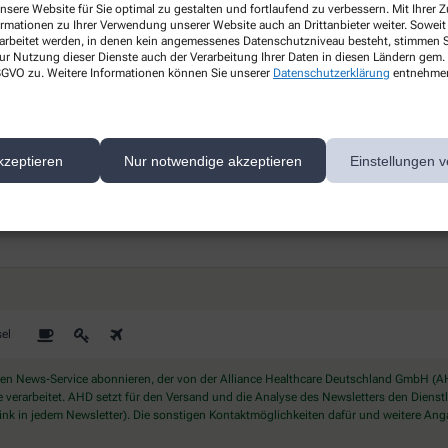
nsere Website für Sie optimal zu gestalten und fortlaufend zu verbessern. Mit Ihrer
Gesundheitsthemen
ormationen zu Ihrer Verwendung unserer Website auch an Drittanbieter weiter. Soweit
rarbeitet werden, in denen kein angemessenes Datenschutzniveau besteht, stimmen Si
s
ur Nutzung dieser Dienste auch der Verarbeitung Ihrer Daten in diesen Ländern gem. 
Erfahren Sie mehr über aktuelle
 DSGVO zu. Weitere Informationen können Sie unserer
Datenschutzerklärung
entnehme
Themen rund um Ihre Gesundheit.
kzeptieren
Nur notwendige akzeptieren
Einstellungen v
ichern Sie sich Ihren 10% Gutschein* für unsere Apothek
el
 News-Service abonnieren, der von der Alliance Healthcare Deutschland GmbH (AHD
rarbeitet. AHD setzt für den Versand und die Analyse des Newsletters den Dienstleis
nk in jedem Newsletter). Die sonstigen Kontaktmöglichkeiten dafür und weitere Anga